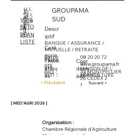
L
H
GROUPAMA
Al
L
St
al
SUD
lé
VOIR
9
an
l :
RETO
e :
LE
Descr
d :
UR
PLAN
iptif
LISTE
BANQUE / ASSURANCE /
Caté
MUTUELLE / RETRAITE
gorie
Parco
08 20 20 72
Parco
Thém
Coor
07
www.groupama.fr
urs
urs
atiqu
donn
MAISON DE L'
34
MONTPELLIER
BIO :
VITI :
FRANCE
AGRICULTURE
es
ées
26
CEDEX 2
< Précédent
Suivant >
1
[ MED'AGRI 2026 ]
Organisation :
Chambre Régionale d'Agriculture