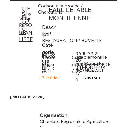
Cochon à la broche /
E
H
EARL L'ÉTABLE
Al
Charcuterie
5
St
X
al
MONTILIENNE
lé
VOIR
T
an
l :
RETO
e :
LE
Descr
d :
UR
PLAN
iptif
LISTE
RESTAURATION / BUVETTE
Caté
gorie
Parco
06 15 39 21
Parco
Thém
letablemontilie
Coor
28
urs
urs
nne@gmail.co
atiqu
donn
350 CHEMIN DE
84
MONTEUX
BIO :
m
VITI :
FRANCE
MARIGNANE
es
ées
17
< Précédent
Suivant >
0
[ MED'AGRI 2026 ]
Organisation :
Chambre Régionale d'Agriculture