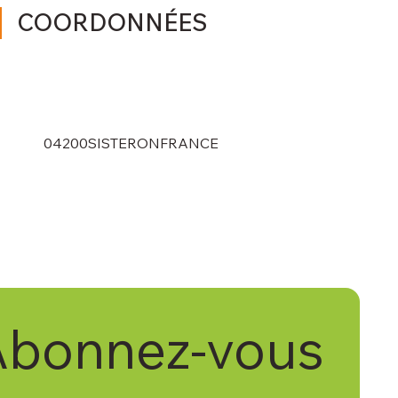
COORDONNÉES
04200
SISTERON
FRANCE
bonnez-vous 