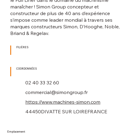
le Full Liner dans le domaine du machinisme
maraîcher ! Simon Group concepteur et
constructeur de plus de 40 ans d’expérience
s’impose comme leader mondial à travers ses
marques constructeurs Simon, D’Hooghe, Noble,
Briand & Regelav.
FILIÈRES
COORDONNÉES
02 40 33 32 60
commercial@simongroup.fr
https://www.machines-simon.com
44450
DIVATTE SUR LOIRE
FRANCE
Emplacement