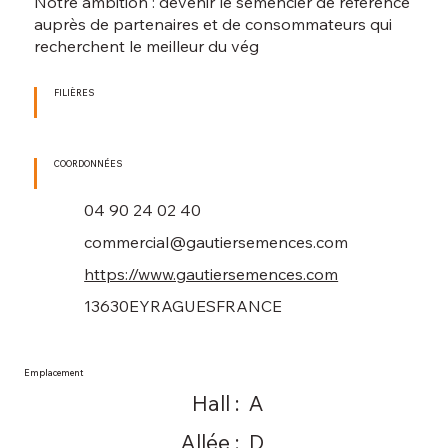
Notre ambition : devenir le semencier de référence
auprès de partenaires et de consommateurs qui
recherchent le meilleur du vég
FILIÈRES
COORDONNÉES
04 90 24 02 40
commercial@gautiersemences.com
https://www.gautiersemences.com
13630
EYRAGUES
FRANCE
Emplacement
Hall :
A
Allée :
D