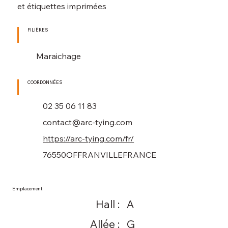
et étiquettes imprimées
FILIÈRES
Maraichage
COORDONNÉES
02 35 06 11 83
contact@arc-tying.com
https://arc-tying.com/fr/
76550
OFFRANVILLE
FRANCE
Emplacement
Hall :
A
Allée :
G