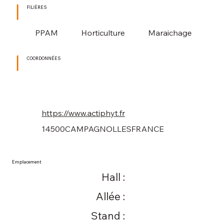
FILIÈRES
PPAM
Horticulture
Maraichage
COORDONNÉES
https://www.actiphyt.fr
14500
CAMPAGNOLLES
FRANCE
Emplacement
Hall :
Allée :
Stand :