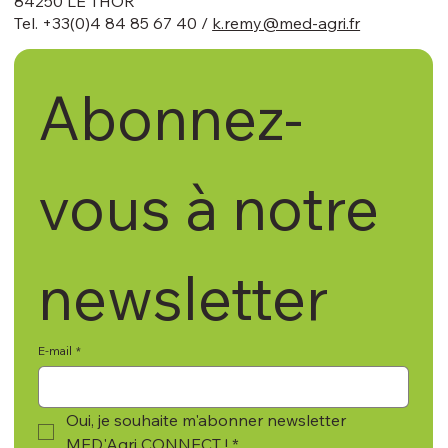
84250 LE THOR
Tel. +33(0)4 84 85 67 40 /
k.remy@med-agri.fr
Abonnez-
vous à notre 
newsletter
E-mail
*
Oui, je souhaite m'abonner newsletter 
MED'Agri CONNECT !
*