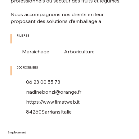
professionnels du secteur des fruits et légumes.
Nous accompagnons nos clients en leur
proposant des solutions d’emballage a
FILIÈRES
Maraichage
Arboriculture
COORDONNÉES
06 23 00 55 73
nadinebonzi@orange.fr
https://www.fimatweb.it
84260
Sarrians
Italie
Emplacement